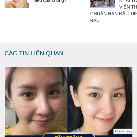
hiệu quả không?
KHAI T
VIỆN T
CHUẨN HÀN ĐẦU TIÊ
BẮC
CÁC TIN LIÊN QUAN