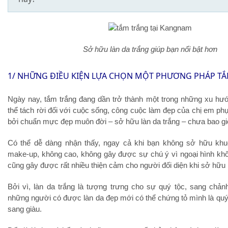
Sở hữu làn da trắng giúp bạn nổi bật hơn
1/ NHỮNG ĐIỀU KIỆN LỰA CHỌN MỘT PHƯƠNG PHÁP T
Ngày nay, tắm trắng đang dần trở thành một trong những xu hư
thể tách rời đối với cuộc sống, công cuộc làm đẹp của chị em ph
bởi chuẩn mực đẹp muôn đời – sở hữu làn da trắng – chưa bao giờ
Có thể dễ dàng nhận thấy, ngay cả khi bạn không sở hữu kh
make-up, không cao, không gây được sự chú ý vì ngoại hình kh
cũng gây được rất nhiều thiện cảm cho người đối diện khi sở hữu l
Bởi vì, làn da trắng là tượng trưng cho sự quý tộc, sang chản
những người có được làn da đẹp mới có thể chứng tỏ mình là quý
sang giàu.