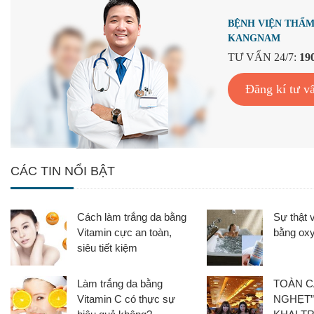
BỆNH VIỆN THẨ
KANGNAM
TƯ VẤN 24/7:
19
Đăng kí tư v
CÁC TIN NỔI BẬT
Cách làm trắng da bằng
Sự thật 
Vitamin cực an toàn,
bằng oxy
siêu tiết kiệm
Làm trắng da bằng
TOÀN C
Vitamin C có thực sự
NGHẸT”