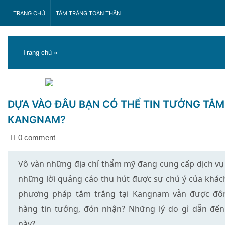
TRANG CHỦ
TẮM TRẮNG TOÀN THÂN
Trang chủ
»
DỰA VÀO ĐÂU BẠN CÓ THỂ TIN TƯỞNG TẮM
KANGNAM?
0 comment
Vô vàn những địa chỉ thẩm mỹ đang cung cấp dịch vụ
những lời quảng cáo thu hút được sự chú ý của khá
phương pháp tắm trắng tại Kangnam vẫn được đô
hàng tin tưởng, đón nhận? Những lý do gì dẫn đến
này?