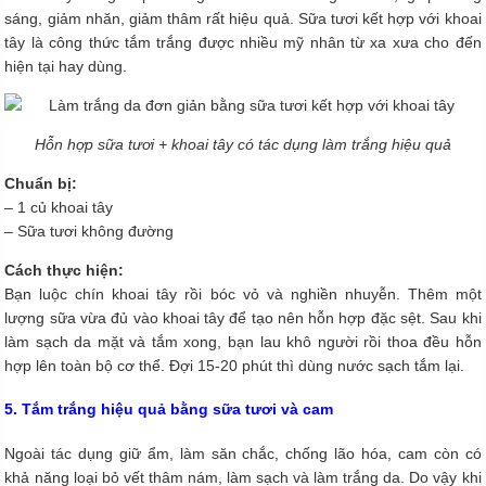
sáng, giảm nhăn, giảm thâm rất hiệu quả. Sữa tươi kết hợp với khoai
tây là công thức tắm trắng được nhiều mỹ nhân từ xa xưa cho đến
hiện tại hay dùng.
Hỗn hợp sữa tươi + khoai tây có tác dụng làm trắng hiệu quả
Chuẩn bị:
– 1 củ khoai tây
– Sữa tươi không đường
Cách thực hiện:
Bạn luộc chín khoai tây rồi bóc vỏ và nghiền nhuyễn. Thêm một
lượng sữa vừa đủ vào khoai tây để tạo nên hỗn hợp đặc sệt. Sau khi
làm sạch da mặt và tắm xong, bạn lau khô người rồi thoa đều hỗn
hợp lên toàn bộ cơ thể. Đợi 15-20 phút thì dùng nước sạch tắm lại.
5. Tắm trắng hiệu quả bằng sữa tươi và cam
Ngoài tác dụng giữ ẩm, làm săn chắc, chống lão hóa, cam còn có
khả năng loại bỏ vết thâm nám, làm sạch và làm trắng da. Do vậy khi