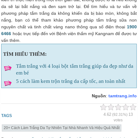
da sẽ lại bắt nắng và đen sạm trở lại. Để tìm hiểu và tư vấn về
phương pháp tắm trắng da không khiến da bị bào mòn, không bắt
nắng, bạn có thể tham khảo phương pháp tắm trắng sữa non
nguyên chất và tinh chất vàng nano thông qua số điện thoại
1900
6466
hoặc trực tiếp đến với Bệnh viện thẩm mỹ Kangnam để được tư
vấn thêm.
TÌM HIỂU THÊM:
Tắm trắng với 4 loại bột tắm trắng giúp da đẹp như da
em bé
5 cách làm kem trộn trắng da cấp tốc, an toàn nhất
Nguồn
:
tamtrang.info
4.62
13
(92.31%)
TAGS
votes
20+ Cách Làm Trắng Da Tự Nhiên Tại Nhà Nhanh Và Hiệu Quả Nhất