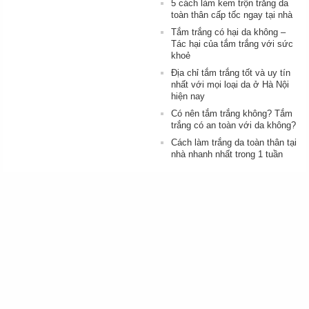
5 cách làm kem trộn trắng da
toàn thân cấp tốc ngay tại nhà
Tắm trắng có hại da không –
Tác hại của tắm trắng với sức
khoẻ
Địa chỉ tắm trắng tốt và uy tín
nhất với mọi loại da ở Hà Nội
hiện nay
Có nên tắm trắng không? Tắm
trắng có an toàn với da không?
Cách làm trắng da toàn thân tại
nhà nhanh nhất trong 1 tuần
Tắm trắng toàn thân
Làm trắng toàn thân tự nhiên
Tắm trắng bằng sữa tươi
1900
Bác sĩ tư vấn (24/7) :
Cách làm trắng da chân
6466
Cách làm trắng da mặt nhanh
TP HỒ CHÍ MINH
Số 84A Bà Huyện Thanh
Cách làm kem trộn trắng da
Quan, P.9 - Q.3 - TP.HCM
toàn thân