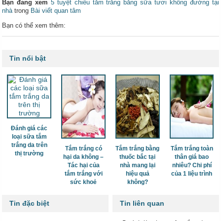
Bạn đang xem
5 tuyệt chiêu tắm trắng bằng sữa tươi không đường tại
nhà
trong
Bài viết quan tâm
Bạn có thể xem thêm:
Tin nổi bật
Đánh giá các
loại sữa tắm
trắng da trên
Tắm trắng có
Tắm trắng bằng
Tắm trắng toàn
thị trường
hại da không –
thuốc bắc tại
thân giá bao
Tác hại của
nhà mang lại
nhiêu? Chi phí
tắm trắng với
hiệu quả
của 1 liệu trình
sức khoẻ
không?
Tin đặc biệt
Tin liên quan