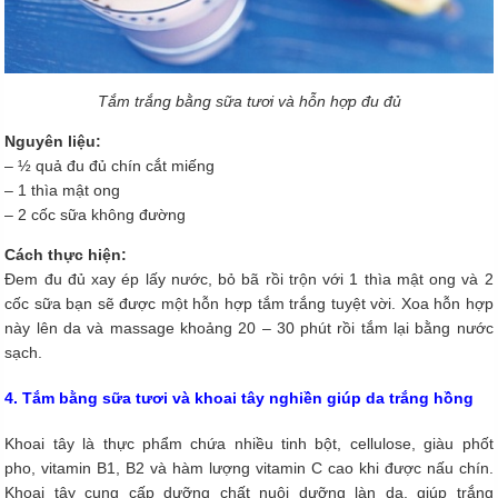
Tắm trắng bằng sữa tươi và hỗn hợp đu đủ
Nguyên liệu:
– ½ quả đu đủ chín cắt miếng
– 1 thìa mật ong
– 2 cốc sữa không đường
Cách thực hiện:
Đem đu đủ xay ép lấy nước, bỏ bã rồi trộn với 1 thìa mật ong và 2
cốc sữa bạn sẽ được một hỗn hợp tắm trắng tuyệt vời. Xoa hỗn hợp
này lên da và massage khoảng 20 – 30 phút rồi tắm lại bằng nước
sạch.
4. Tắm bằng sữa tươi và khoai tây nghiền giúp da trắng hồng
Khoai tây là thực phẩm chứa nhiều tinh bột, cellulose, giàu phốt
pho, vitamin B1, B2 và hàm lượng vitamin C cao khi được nấu chín.
Khoai tây cung cấp dưỡng chất nuôi dưỡng làn da, giúp trắng