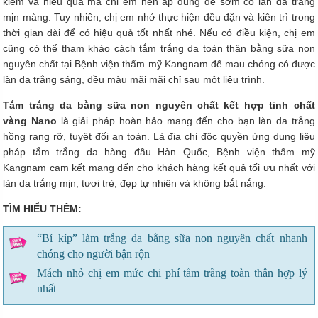
kiệm và hiệu quả mà chị em nên áp dụng để sớm có làn da trắng
mịn màng. Tuy nhiên, chị em nhớ thực hiện đều đặn và kiên trì trong
thời gian dài để có hiệu quả tốt nhất nhé. Nếu có điều kiện, chị em
cũng có thể tham khảo cách tắm trắng da toàn thân bằng sữa non
nguyên chất tại Bệnh viện thẩm mỹ Kangnam để mau chóng có được
làn da trắng sáng, đều màu mãi mãi chỉ sau một liệu trình.
Tắm trắng da bằng sữa non nguyên chất kết hợp tinh chất
vàng Nano
là giải pháp hoàn hảo mang đến cho bạn làn da trắng
hồng rạng rỡ, tuyệt đối an toàn. Là địa chỉ độc quyền ứng dụng liệu
pháp tắm trắng da hàng đầu Hàn Quốc, Bệnh viện thẩm mỹ
Kangnam cam kết mang đến cho khách hàng kết quả tối ưu nhất với
làn da trắng mịn, tươi trẻ, đẹp tự nhiên và không bắt nắng.
TÌM HIỂU THÊM:
“Bí kíp” làm trắng da bằng sữa non nguyên chất nhanh
chóng cho người bận rộn
Mách nhỏ chị em mức chi phí tắm trắng toàn thân hợp lý
nhất