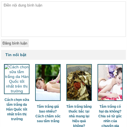
Tin nổi bật
Cách chọn sữa
tắm trắng da
Tắm trắng giá
Tắm trắng bằng
Tắm trắng có
Hàn Quốc tốt
bao nhiêu?
thuốc bắc tại
hại da không?
nhất trên thị
Cách chăm sóc
nhà mang lại
Chia sẻ từ góc
trường
sau tắm trắng
hiệu quả
nhìn của
không?
chuyên gia