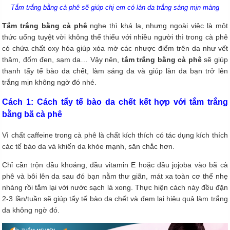
Tắm trắng bằng cà phê sẽ giúp chị em có làn da trắng sáng mịn màng
Tắm trắng bằng cà phê
nghe thì khá lạ, nhưng ngoài việc là một
thức uống tuyệt vời không thể thiếu với nhiều người thì trong cà phê
có chứa chất oxy hóa giúp xóa mờ các nhược điểm trên da như vết
thâm, đốm đen, sạm da… Vậy nên,
tắm trắng bằng cà phê
sẽ giúp
thanh tẩy tế bào da chết, làm sáng da và giúp làn da bạn trở lên
trắng mịn không ngờ đó nhé.
Cách 1: Cách tẩy tế bào da chết kết hợp với tắm trắng
bằng bã cà phê
Vì chất caffeine trong cà phê là chất kích thích có tác dụng kích thích
các tế bào da và khiến da khỏe mạnh, săn chắc hơn.
Chỉ cần trộn dầu khoáng, dầu vitamin E hoặc dầu jojoba vào bã cà
phê và bôi lên da sau đó bạn nằm thư giãn, mát xa toàn cơ thể nhẹ
nhàng rồi tắm lại với nước sạch là xong. Thực hiện cách này đều đặn
2-3 lần/tuần sẽ giúp tẩy tế bào da chết và đem lại hiệu quả làm trắng
da không ngờ đó.