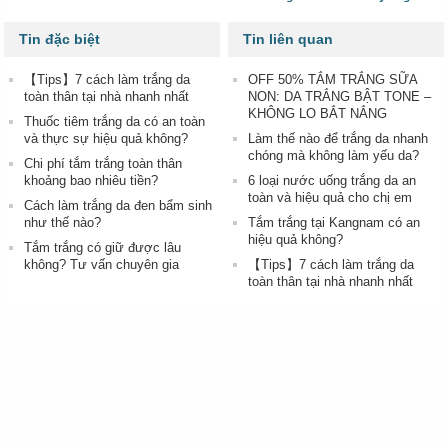
Tin đặc biệt
Tin liên quan
【Tips】7 cách làm trắng da
OFF 50% TẮM TRẮNG SỮA
toàn thân tại nhà nhanh nhất
NON: DA TRẮNG BẬT TONE –
KHÔNG LO BẮT NẮNG
Thuốc tiêm trắng da có an toàn
và thực sự hiệu quả không?
Làm thế nào để trắng da nhanh
chóng mà không làm yếu da?
Chi phí tắm trắng toàn thân
khoảng bao nhiêu tiền?
6 loại nước uống trắng da an
toàn và hiệu quả cho chị em
Cách làm trắng da đen bẩm sinh
như thế nào?
Tắm trắng tại Kangnam có an
hiệu quả không?
Tắm trắng có giữ được lâu
không? Tư vấn chuyên gia
【Tips】7 cách làm trắng da
toàn thân tại nhà nhanh nhất
Tắm trắng toàn thân
Làm trắng toàn thân tự nhiên
Tắm trắng bằng sữa tươi
1900
Bác sĩ tư vân (24/7) :
Cách làm trắng da chân