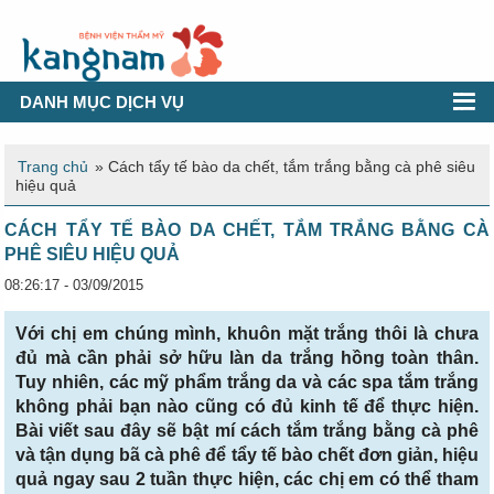
DANH MỤC DỊCH VỤ
Trang chủ
»
Cách tẩy tế bào da chết, tắm trắng bằng cà phê siêu
hiệu quả
CÁCH TẨY TẾ BÀO DA CHẾT, TẮM TRẮNG BẰNG CÀ
PHÊ SIÊU HIỆU QUẢ
08:26:17 - 03/09/2015
Với chị em chúng mình, khuôn mặt trắng thôi là chưa
đủ mà cần phải sở hữu làn da trắng hồng toàn thân.
Tuy nhiên, các mỹ phẩm trắng da và các spa tắm trắng
không phải bạn nào cũng có đủ kinh tế để thực hiện.
Bài viết sau đây sẽ bật mí cách tắm trắng bằng cà phê
và tận dụng bã cà phê để tẩy tế bào chết đơn giản, hiệu
quả ngay sau 2 tuần thực hiện, các chị em có thể tham