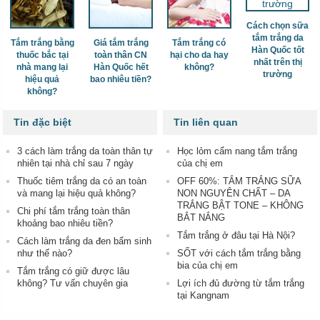
Cách chọn sữa
tắm trắng da
Tắm trắng bằng
Giá tắm trắng
Tắm trắng có
Hàn Quốc tốt
thuốc bắc tại
toàn thân CN
hại cho da hay
nhất trên thị
nhà mang lại
Hàn Quốc hết
không?
trường
hiệu quả
bao nhiêu tiền?
không?
Tin đặc biệt
Tin liên quan
3 cách làm trắng da toàn thân tự
Học lỏm cẩm nang tắm trắng
nhiên tại nhà chỉ sau 7 ngày
của chị em
Thuốc tiêm trắng da có an toàn
OFF 60%: TẮM TRẮNG SỮA
và mang lại hiệu quả không?
NON NGUYÊN CHẤT – DA
TRẮNG BẬT TONE – KHÔNG
Chi phí tắm trắng toàn thân
BẮT NẮNG
khoảng bao nhiêu tiền?
Tắm trắng ở đâu tại Hà Nội?
Cách làm trắng da đen bẩm sinh
như thế nào?
SỐT với cách tắm trắng bằng
bia của chị em
Tắm trắng có giữ được lâu
không? Tư vấn chuyên gia
Lợi ích đủ đường từ tắm trắng
tại Kangnam