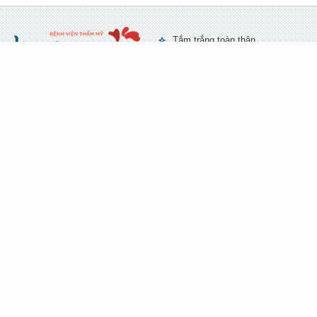
Tắm trắng toàn thân
Cách làm kem trộn trắng da
toàn thân
1900
Bác sĩ tư vấn (24/7) :
Cách tắm trắng bằng bột yến
6450
mạch
Sữa tắm trắng da hàn quốc
TP HỒ CHÍ MINH
Tắm trắng bằng cà phê
Số 84A Bà Huyện Thanh
Quan, P.9 - Q.3 - TP.HCM
Cách làm sữa dưỡng thể
Tel:
08.62.94.66.88
-
trắng da
Mobile:
0948.44.99.88
Tắm trắng tại nhà nhanh nhất
Bản đồ chỉ dẫn
Tắm trắng toàn thân giá bao
HÀ NỘI
nhiêu
Số 38 - Đ.Nguyễn Du - Q.
Cách làm trắng da mặt nhanh
Hai Bà Trưng - HN
Tel:
04.62.91.99.77
-
Cách làm trắng da chân
Mobile:
0968.999.777
Có nên tắm trắng không
Bản đồ chỉ dẫn
Giá tắm trắng toàn thân
Cách làm trắng da nhanh
nhất