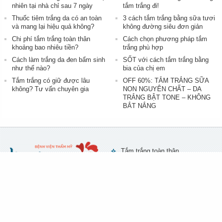
nhiên tại nhà chỉ sau 7 ngày
tắm trắng đi!
Thuốc tiêm trắng da có an toàn
3 cách tắm trắng bằng sữa tươi
và mang lại hiệu quả không?
không đường siêu đơn giản
Chi phí tắm trắng toàn thân
Cách chọn phương pháp tắm
khoảng bao nhiêu tiền?
trắng phù hợp
Cách làm trắng da đen bẩm sinh
SỐT với cách tắm trắng bằng
như thế nào?
bia của chị em
Tắm trắng có giữ được lâu
OFF 60%: TẮM TRẮNG SỮA
không? Tư vấn chuyên gia
NON NGUYÊN CHẤT – DA
TRẮNG BẬT TONE – KHÔNG
BẮT NẮNG
Tắm trắng toàn thân
Cách làm kem trộn trắng da
toàn thân
1900
Bác sĩ tư vấn (24/7) :
Cách tắm trắng bằng bột yến
6450
mạch
Sữa tắm trắng da hàn quốc
TP HỒ CHÍ MINH
Tắm trắng bằng cà phê
Số 84A Bà Huyện Thanh