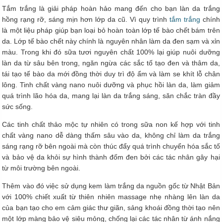
Tắm trắng là giải pháp hoàn hảo mang đến cho bạn làn da trắng
hồng rạng rỡ, sáng mịn hơn lớp da cũ. Vì quy trình
tắm trắng
chính
là một liệu pháp giúp bạn loại bỏ hoàn toàn lớp tế bào chết bám trên
da. Lớp tế bào chết này chính là nguyên nhân làm da đen sạm và xỉn
màu. Trong khi đó sữa tươi nguyên chất 100% lại giúp nuôi dưỡng
làn da từ sâu bên trong, ngăn ngừa các sắc tố tạo đen và thâm da,
tái tạo tế bào da mới đồng thời duy trì độ ẩm và làm se khít lỗ chân
lông. Tinh chất vàng nano nuôi dưỡng và phục hồi làn da, làm giảm
quá trình lão hóa da, mang lại làn da trắng sáng, săn chắc tràn đầy
sức sống.
Các tinh chất thảo mộc tự nhiên có trong sữa non kế hợp với tinh
chất vàng nano dễ dàng thấm sâu vào da, không chỉ làm da trắng
sáng rạng rỡ bên ngoài mà còn thúc đẩy quá trình chuyển hóa sắc tố
và bảo vệ da khỏi sự hình thành đốm đen bởi các tác nhân gây hại
từ môi trường bên ngoài.
Thêm vào đó việc sử dụng kem làm trắng da nguồn gốc từ Nhật Bản
với 100% chiết xuất từ thiên nhiên massage nhẹ nhàng lên làn da
của bạn tạo cho em cảm giác thư giãn, sảng khoái đồng thời tạo nên
một lớp màng bảo vệ siêu mỏng, chống lại các tác nhân từ ánh nắng