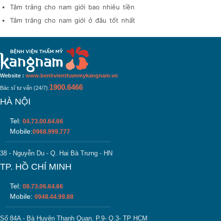
Tắm trắng cho nam giới bao nhiêu tiền
Tắm trắng cho nam giới ở đâu tốt nhất
Website :
www.benhvienthammykangnam.vn
1900.6466
Bác sĩ tư vấn (24/7)
HÀ NỘI
Tel:
04.73.00.64.66
Mobile:
0968.999.777
38 - Nguyễn Du - Q. Hai Bà Trưng - HN
TP. HỒ CHÍ MINH
Tel:
08.73.06.64.66
Mobile:
0948.44.99.88
Số 84A - Bà Huyện Thanh Quan, P.9- Q.3- TP HCM